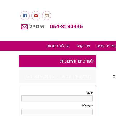
Instagram
youtube
פייסבוק
054-8190445
אימייל
מרים עלינו
צור קשר
הבלוג המתוק
לפרטים והזמנות
התקשרו עכשיו - 054-8190445
ב
שם:
*
אימייל:
*