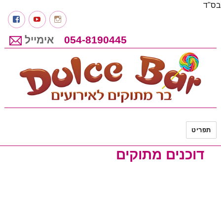
בס"ד
Instagram
youtube
פיי
054-8190445
אימייל
דולס'ה בר מתוקים לאירועים
תפריט
דוכנים מתוקים
דוכני מזון לאירועים