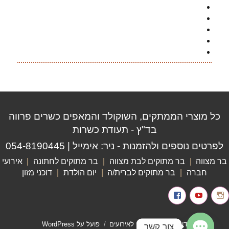
בר מתוקים סוכריות גומי
בר מתוקים השוואת מחירים
בר מתוקים קיץ
בר מתוקים עוגיות
בר מתוקים צבעוני
כל מוצרי הממתקים, השוקולד והמאפים כשרים פרווה
בד"ץ - תעודת כשרות
לפרטים נוספים ולהזמנות - ניר:
אימייל
|
054-8190445
בר מצווה
|
בר מתוקים לבת מצווה
|
בר מתוקים לחתונה
|
אירועי
חברה
|
בר מתוקים לברית/ה
|
יום הולדת
|
דוכני מזון
Instagram
youtube
פייסבוק
דולס'ה בר מתוקים לאירועים
פועל על WordPress
צור קשר