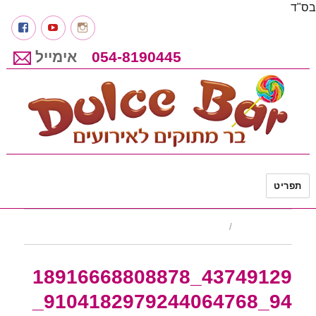
בס"ד
Instagram
youtube
פיי
054-8190445
אימייל
דולס'ה בר מתוקים לאירועים
תפריט
תמונה קודמת
תמונה הבאה
43749129_18916668808878
94_9104182979244064768_