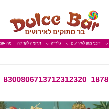
 0548190445
דוכני מזון לאירועים
גלרייה
תרומה לקהילה
מה אומר
878991808822068_8300806713712312320_