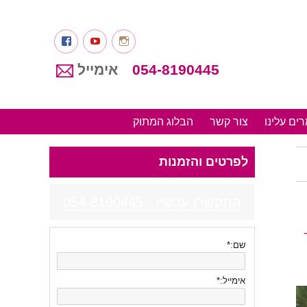
Instagram
youtube
פייסבוק
054-8190445
אימייל
ים עלינו
צור קשר
הבלוג המתוק
לפרטים והזמנות
התקשרו עכשיו - 054-8190445
43104971_1
שם:
*
אימייל:
*